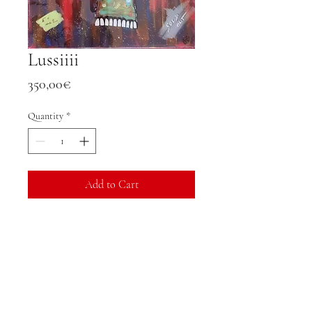
Lussiiii
Price
350,00€
Quantity
*
Add to Cart
Peinture
50 x 50 cm
Oeuvre unique