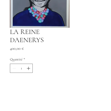
LA REINE
DAENERYS
Prix
400,00 €
Quantité
*
Ajouter au panier
acrylique sur toile résinée 50x60